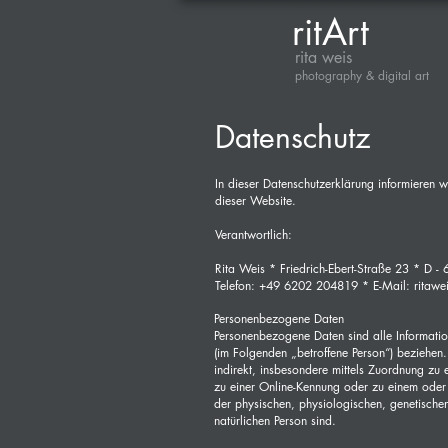
ritArt
rita weis
photography & digital art
Datenschutz
In dieser Datenschutzerklärung informieren 
dieser Website.
Verantwortlich:
Rita Weis * Friedrich-Ebert-Straße 23 * D 
Telefon: +49 6202 204819 * E-Mail:
ritawe
Personenbezogene Daten
Personenbezogene Daten sind alle Informatione
(im Folgenden „betroffene Person“) beziehen. 
indirekt, insbesondere mittels Zuordnung z
zu einer Online-Kennung oder zu einem oder
der physischen, physiologischen, genetischen,
natürlichen Person sind.