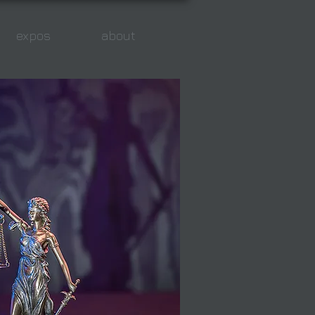
expos
about