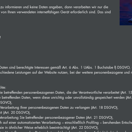
zu informieren und keine Daten angeben, dann verarbeiten wir nur die
von Ihnen verwendeten internetfähigen Gerät erforderlich sind. Das sind
t
 Daten sind berechtigte Interessen gemäß Art. 6 Abs. 1 UAbs. 1 Buchstabe f) DSGVO, 
schiedene Leistungen auf der Website nutzen, bei der weitere personenbezogene und 
hte:
Sie betreffenden personenbezogenen Daten, die der Verantwortliche verarbeitet (Art.
e betreffenden Daten, wenn diese unrichtig oder unvollständig gespeichert werden (A
 DSGVO),
 Verarbeitung Ihrer personenbezogenen Daten zu verlangen (Art. 18 DSGVO),
it (Art. 20 DSGVO),
Verarbeitung Sie betreffender personenbezogener Daten (Art. 21 DSGVO),
ch auf einer automatisierten Verarbeitung – einschließlich Profiling – beruhenden Ents
sie in ähnlicher Weise erheblich beeinträchtigt (Art. 22 DSGVO),